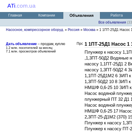
ATi
.
com.ua
Главная
Компании
Объявления
Работа
Все объявления
(3
Насосное, компрессорное оборуд.
»
Россия
»
Москва
» 1 1ПТ-25Д1 Насос 1
1 1ПТ-25Д1 Насос 1 
Дать объявление
– продам, куплю
1.2 млн. посетителей за месяц:
7.1 млн. просмотров объявлений
Плунжер к насосу 1,1П
,1,3ПТ-50Д2 Водяные н
насосу 1,1ПТ-25Д1 2 В
насосу 1,3ПТ-50Д2 4 З
1,1ПТ-25Д1М2 6 ЗИП к
1,3ПТ-50Д2 10 8 ЗИП к
НМШФ 0,6-25 10 ЗИП к 
Насос водяной плунже
плунжерный ПТ 32 Д1 
Насос водяной плунже
НМШФ 0,6-25 17 Насос
2,3ПТ-25-Д1М2 (370) 1
Плунжер к насосу 1,3П
Плунжер к насосу ПТ-2