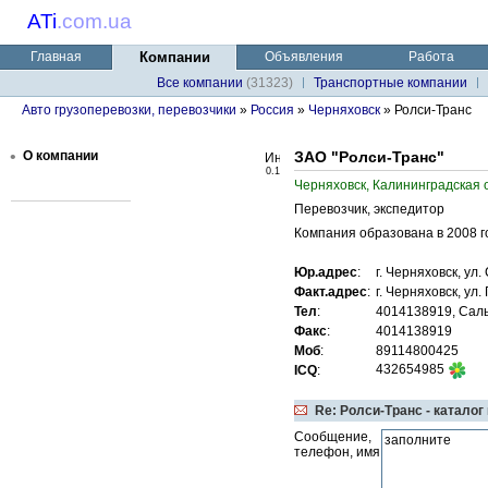
ATi
.
com.ua
Главная
Компании
Объявления
Работа
Все компании
(31323)
Транспортные компании
Авто грузоперевозки, перевозчики
»
Россия
»
Черняховск
» Ролси-Транс
•
О компании
ЗАО "Ролси-Транс"
0.1
Черняховск, Калининградская 
Перевозчик, экспедитор
Компания образована в 2008 го
Юр.адрес
:
г. Черняховск, ул.
Факт.адрес
:
г. Черняховск, ул.
Тел
:
4014138919, Саль
Факс
:
4014138919
Моб
:
89114800425
432654985
ICQ
:
Re: Ролси-Транс - каталог
Сообщение,
телефон, имя