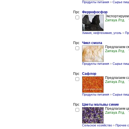
Продукты питания
»
Сырье пищ
Феррофосфор
Экспортируем
Zarraya Лтд.
Химия, нефтехимия, уголь
»
Пр
Чикл смола
Предлагаем см
Zarraya Лтд.
Продукты питания
»
Сырье пищ
Сафлор
Предлагаем с
Zarraya Лтд.
Продукты питания
»
Сырье пищ
Цветы мальвы синие
Предлагаем ц
Zarraya Лтд.
Сельское хозяйство
»
Прочее с