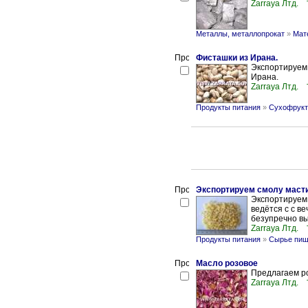
Zarraya Лтд.
Металлы, металлопрокат
»
Мат
Фисташки из Ирана.
Экспортируем 
Ирана.
Zarraya Лтд.
Продукты питания
»
Сухофрукт
Экспортируем смолу маст
Экспортируем 
ведётся с с в
безупречно вы
Zarraya Лтд.
Продукты питания
»
Сырье пищ
Масло розовое
Предлагаем р
Zarraya Лтд.