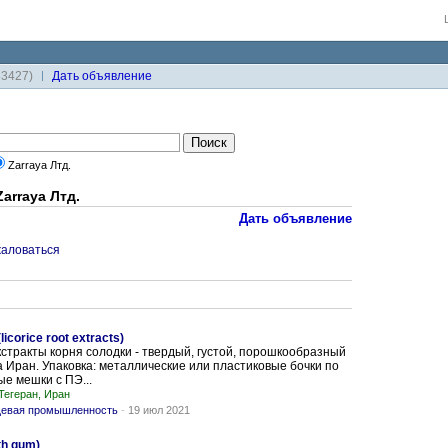
33427)
Дaть объявление
Zarraya Лтд.
arraya Лтд.
Дать объявление
аловаться
corice root extracts)
стракты корня солодки - твердый, густой, порошкообразный
а Иран. Упаковка: металлические или пластиковые бочки по
ые мешки с ПЭ...
Тегеран, Иран
евая промышленность
-
19 июл 2021
th gum)