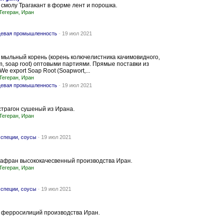
смолу Трагакант в форме лент и порошка.
Тегеран, Иран
евая промышленность
-
19 июл 2021
мыльный корень (корень колючелистника качимовидного,
m, soap root) оптовыми партиями. Прямые поставки из
e export Soap Root (Soapwort,...
Тегеран, Иран
евая промышленность
-
19 июл 2021
страгон сушеный из Ирана.
Тегеран, Иран
 специи, соусы
-
19 июл 2021
афран высококачесвенный производства Иран.
Тегеран, Иран
 специи, соусы
-
19 июл 2021
 ферросилиций производства Иран.