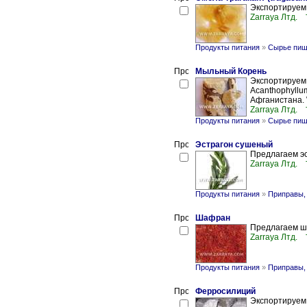
Экспортируем 
Zarraya Лтд.
Продукты питания
»
Сырье пищ
Мыльный Корень
Экспортируем 
Acanthophyllu
Афганистана. W
Zarraya Лтд.
Продукты питания
»
Сырье пищ
Эстрагон сушеный
Предлагаем э
Zarraya Лтд.
Продукты питания
»
Приправы,
Шафран
Предлагаем ш
Zarraya Лтд.
Продукты питания
»
Приправы,
Ферросилиций
Экспортируем