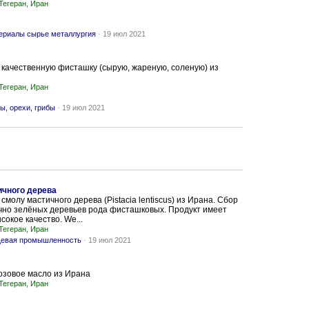
Тегеран, Иран
ериалы сырье металлургия
-
19 июл 2021
качественную фисташку (сырую, жареную, соленую) из
Тегеран, Иран
ы, орехи, грибы
-
19 июл 2021
ичного дерева
смолу мастичного дерева (Pistacia lentiscus) из Ирана. Сбор
ечно зелёных деревьев рода фисташковых. Продукт имеет
сокое качество. We...
Тегеран, Иран
евая промышленность
-
19 июл 2021
озовое масло из Ирана
Тегеран, Иран