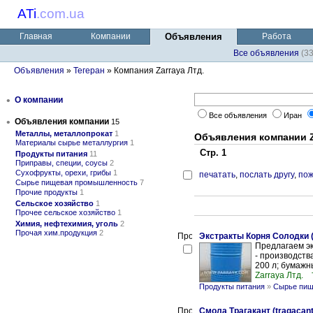
ATi
.
com.ua
Главная
Компании
Объявления
Работа
Все объявления
(3
Объявления
»
Тегеран
» Компания Zarraya Лтд.
•
О компании
Все объявления
Иран
•
Объявления компании
15
Металлы, металлопрокат
1
Объявления компании Z
Материалы сырье металлургия
1
Стр. 1
Продукты питания
11
Приправы, специи, соусы
2
Сухофрукты, орехи, грибы
1
печатать
,
послать другу
,
пож
Сырье пищевая промышленность
7
Прочие продукты
1
Сельское хозяйство
1
Прочее сельское хозяйство
1
Химия, нефтехимия, уголь
2
Прочая хим.продукция
2
Экстракты Корня Солодки (li
Предлагаем эк
- производств
200 л; бумажн
Zarraya Лтд.
Продукты питания
»
Сырье пищ
Смола Трагакант (tragacan