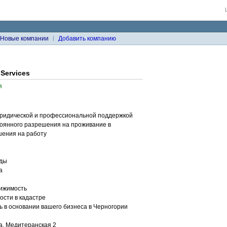
Новые компании
Добавить компанию
Services
я
 юридической и профессиональной поддержкой
тоянного разрешения на проживание в
шения на работу
оды
а
вижимость
ости в кадастре
 в основании вашего бизнеса в Черногории
а, Медитеранская 2