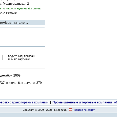
а, Медитеранская 2
е по информации на ati.com.ua
rko Perovic
rvices - каталог...
ведите код, показан-
ный на картинке
 декабря 2009
7, в июле: 6, в августе: 379
евозки
:
транспортные компании
|
Промышленные и торговые компании
:
о
Copyright © 2000 - 2026, ati.com.ua
- вопрос по сайту