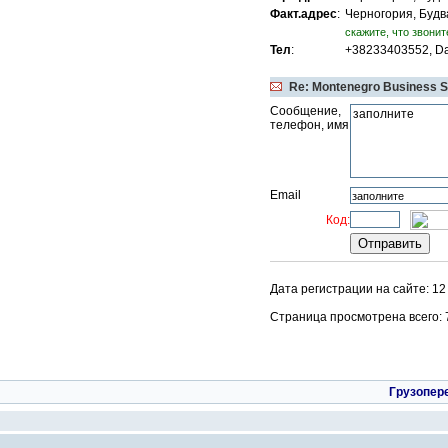
Факт.адрес
:
Черногория, Будв
cкажите, что звонит
Тел
:
+38233403552, Da
Re: Montenegro Business Se
Сообщение,
телефон, имя
Email
Код:
Дата регистрации на сайте: 12
Страница просмотрена всего: 73
Грузопер