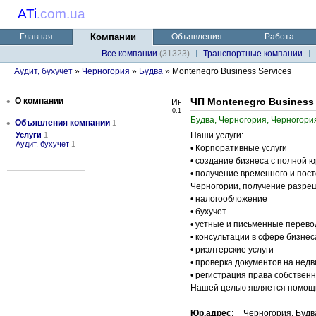
ATi
.
com.ua
Главная
Компании
Объявления
Работа
Все компании
(31323)
Транспортные компании
Аудит, бухучет
»
Черногория
»
Будва
» Montenegro Business Services
•
О компании
ЧП Montenegro Business 
0.1
Будва, Черногория, Черногори
•
Объявления компании
1
Услуги
1
Наши услуги:
Аудит, бухучет
1
• Корпоративные услуги
• создание бизнеса с полной
• получение временного и пос
Черногории, получение разре
• налогообложение
• бухучет
• устные и письменные перев
• консультации в сфере бизнес
• риэлтерские услуги
• проверка документов на нед
• регистрация права собственн
Нашей целью является помощь
Юр.адрес
:
Черногория, Будв