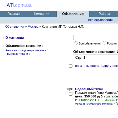
ATi
.
com.ua
Главная
Компании
Объявления
Работа
Все объявления
(3
Объявления
»
Москва
» Компания ИП Топорков Н.П.
•
О компании
Все объявления
Россия
•
Объявления компании
1
Авиа авто ж/д море техника
1
Объявления компании И
Грузовые тягачи
1
Стр. 1
печатать
,
послать другу
,
пож
Седельный тягач
Продам тягач Рено Магнум АЕ
цена: 350 000 руб.
услуга бе
ИП Топорков Н.П.
Москва, 
Авиа авто ж/д море техника
»
Г