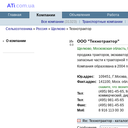
ATi
.
com.ua
Главная
Компании
Объявления
Работа
Все компании
(31323)
Транспортные компании
Сельхозтехника
»
Россия
»
Щелково
» Технотрактор
•
О компании
ООО "Технотрактор"
0.0
Щелково, Московская область,
продажа тракторов, экскаватор
запасные части к тракторной 
Компания образована в 2004 г
Юр.адрес
:
109451, Г.Москва,
Факт.адрес
:
141100, Моск. обл
cкажите, что звонит
(495) 981-45-65,
Тел
:
коммерческий, ди
Тел
:
(495) 981-45-65
Факс
:
(495) 981-45-65
Моб
:
8 916 113 00 30
Re: Технотрактор - катало
Сообщение,