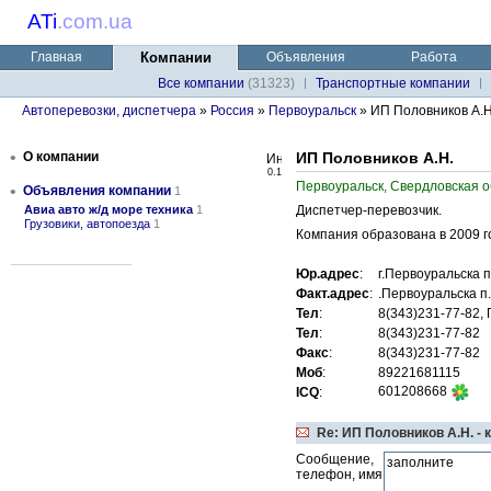
ATi
.
com.ua
Главная
Компании
Объявления
Работа
Все компании
(31323)
Транспортные компании
Автоперевозки, диспетчера
»
Россия
»
Первоуральск
» ИП Половников А.Н
•
О компании
ИП Половников А.Н.
0.1
Первоуральск, Свердловская о
•
Объявления компании
1
Авиа авто ж/д море техника
1
Диспетчер-перевозчик.
Грузовики, автопоезда
1
Компания образована в 2009 го
Юр.адрес
:
г.Первоуральска 
Факт.адрес
:
.Первоуральска п
Тел
:
8(343)231-77-82,
Тел
:
8(343)231-77-82
Факс
:
8(343)231-77-82
Моб
:
89221681115
601208668
ICQ
:
Re: ИП Половников А.Н. - 
Сообщение,
телефон, имя