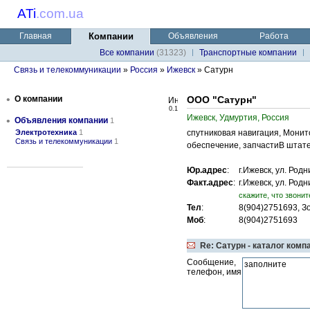
ATi
.
com.ua
Главная
Компании
Объявления
Работа
Все компании
(31323)
Транспортные компании
Связь и телекоммуникации
»
Россия
»
Ижевск
» Сатурн
•
О компании
ООО "Сатурн"
0.1
Ижевск, Удмуртия, Россия
•
Объявления компании
1
Электротехника
1
спутниковая навигация, Монит
Связь и телекоммуникации
1
обеспечение, запчастиВ штате
Юр.адрес
:
г.Ижевск, ул. Род
Факт.адрес
:
г.Ижевск, ул. Род
cкажите, что звонит
Тел
:
8(904)2751693, Зо
Моб
:
8(904)2751693
Re: Сатурн - каталог комп
Сообщение,
телефон, имя