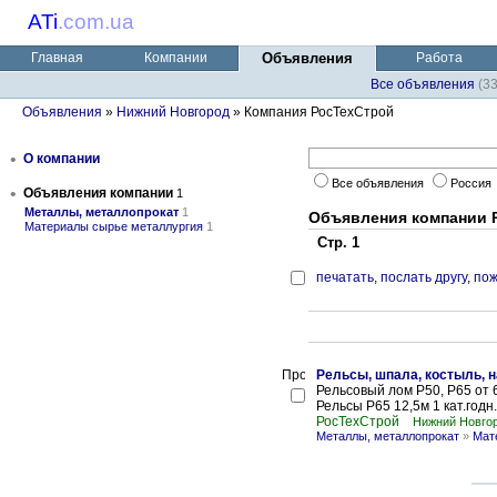
ATi
.
com.ua
Главная
Компании
Объявления
Работа
Все объявления
(3
Объявления
»
Нижний Новгород
» Компания РосТехСтрой
•
О компании
Все объявления
Россия
•
Объявления компании
1
Металлы, металлопрокат
1
Объявления компании 
Материалы сырье металлургия
1
Стр. 1
печатать
,
послать другу
,
пож
Рельсы, шпала, костыль, н
Рельсовый лом Р50, Р65 от 6
Рельсы Р65 12,5м 1 кат.годн
РосТехСтрой
Нижний Новгор
Металлы, металлопрокат
»
Мат