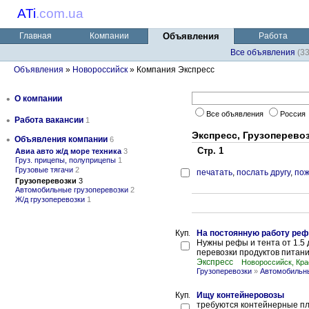
ATi
.
com.ua
Главная
Компании
Объявления
Работа
Все объявления
(3
Объявления
»
Новороссийск
» Компания Экспресс
•
О компании
Все объявления
Россия
•
Работа вакансии
1
Экспресс, Грузоперево
•
Объявления компании
6
Стр. 1
Авиа авто ж/д море техника
3
Груз. прицепы, полуприцепы
1
Грузовые тягачи
2
печатать
,
послать другу
,
пож
Грузоперевозки
3
Автомобильные грузоперевозки
2
Ж/д грузоперевозки
1
На постоянную работу рефы
Нужны рефы и тента от 1.5 
перевозки продуктов питани
Экспресс
Новороссийск, Кра
Грузоперевозки
»
Автомобильны
Ищу контейнеровозы
требуются контейнерные пл