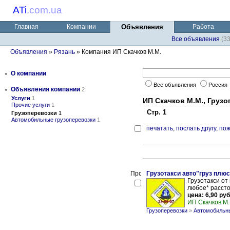
ATi
.
com.ua
Главная
Компании
Объявления
Работа
Все объявления
(3
Объявления
»
Рязань
» Компания ИП Скачков М.М.
•
О компании
Все объявления
Россия
•
Объявления компании
2
Услуги
1
ИП Скачков М.М., Груз
Прочие услуги
1
Стр. 1
Грузоперевозки
1
Автомобильные грузоперевозки
1
печатать
,
послать другу
,
пож
Грузотакси авто"груз плюс
Грузотакси от
любое* рассто
цена: 6,90 руб
ИП Скачков М.
Грузоперевозки
»
Автомобильны