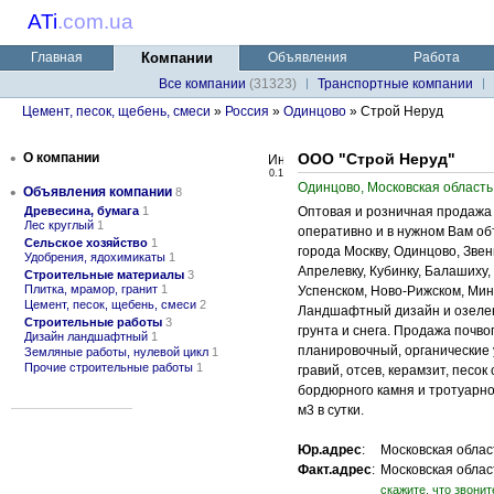
ATi
.
com.ua
Главная
Компании
Объявления
Работа
Все компании
(31323)
Транспортные компании
Цемент, песок, щебень, смеси
»
Россия
»
Одинцово
» Строй Неруд
•
О компании
ООО "Строй Неруд"
0.1
Одинцово, Московская область
•
Объявления компании
8
Древесина, бумага
1
Оптовая и розничная продажа
Лес круглый
1
оперативно и в нужном Вам о
Сельское хозяйство
1
города Москву, Одинцово, Звен
Удобрения, ядохимикаты
1
Апрелевку, Кубинку, Балашиху,
Строительные материалы
3
Плитка, мрамор, гранит
1
Успенском, Ново-Рижском, Мин
Цемент, песок, щебень, смеси
2
Ландшафтный дизайн и озелен
Строительные работы
3
грунта и снега. Продажа почво
Дизайн ландшафтный
1
планировочный, органические 
Земляные работы, нулевой цикл
1
Прочие строительные работы
1
гравий, отсев, керамзит, песо
бордюрного камня и тротуарно
м3 в сутки.
Юр.адрес
:
Московская област
Факт.адрес
:
Московская област
cкажите, что звонит