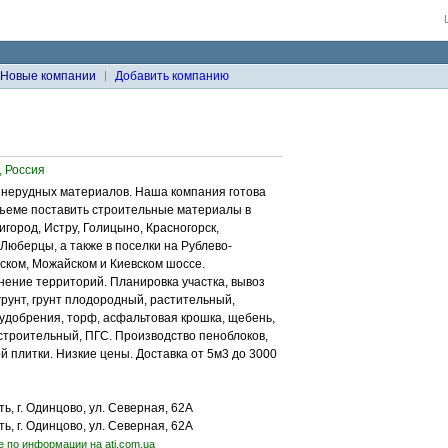
Новые компании
Добавить компанию
, Россия
 нерудных материалов. Наша компания готова
бъеме поставить строительные материалы в
игород, Истру, Голицыно, Красногорск,
 Люберцы, а также в поселки на Рублево-
ском, Можайском и Киевском шоссе.
ение территорий. Планировка участка, вывоз
грунт, грунт плодородный, растительный,
удобрения, торф, асфальтовая крошка, щебень,
к строительный, ПГС. Производство пеноблоков,
й плитки. Низкие цены. Доставка от 5м3 до 3000
ь, г. Одинцово, ул. Северная, 62А
ь, г. Одинцово, ул. Северная, 62А
е по информации на ati.com.ua