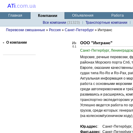
ATi
.
com.ua
Главная
Компании
Объявления
Работа
Все компании
(31323)
Транспортные компании
Перевозки смешанные
»
Россия
»
Санкт-Петербург
» Интранс
•
О компании
ООО "Интранс"
0.1
Санкт-Петербург, Ленинградск
Морские, речные перевозки, ф
районах Морского порта Спб,
Европе, оказание качественны
судах типа Ro-Ro и Ro-Pax, р
Актуальная информация о мар
работа с основными морскими
среди автоперевозчиков и тре
развиваясь и расширяясь, ко
транспортно-экспедиторских усл
Успешно ведется работа по о
грузов, среди которых: генер
(на колесном/гусеничном ходу
Юр.адрес
:
Санкт-Петербург, 
Факт.адрес
:
Санкт-Петербург 