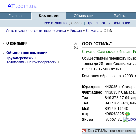
ATi
.
com.ua
Главная
Компании
Объявления
Работа
Все компании
(31323)
Транспортные компании
Авто грузоперевозки, перевозчики
»
Россия
»
Самара
» СТИЛь
•
О компании
ООО "СТИЛь"
0.1
Самара, Самарская область, Р
•
Объявления компании
1
Грузоперевозки
1
Осуществляем перевозку грузо
Автомобильные грузоперевозки
1
тонны до 25 тонн.Специализир
ICQ 581206748 Оксана
Компания образована в 2008 го
Юр.адрес
:
443035, г. Самара
Факт.адрес
:
443035 г. Самара,
Тел
:
846 372-57-69, д
Тел
:
89171046873, ме
Моб
:
89171016140
498068305
ICQ
:
lyubov_71
Skype
:
Re: СТИЛь - каталог комп