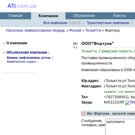
ATi
.
com.ua
Главная
Компании
Объявления
Работа
Все компании
(31323)
Транспортные компании
Насосное, компрессорное оборуд.
»
Россия
»
Тольятти
» Фортуна
•
О компании
ООО"Фортуна"
0.1
Тольятти, Самарская область,
•
Объявления компании
1
Химия, нефтехимия, уголь
1
Поставка промышленного обор
Химическое сырье
1
промышленности.
Компания образована в 2008 г
Юр.адрес
:
г.Тольятти,ул.Топ
Факт.адрес
:
г.Тольятти,ул.Топ
cкажите, что звонит
Тел
:
+79272680411, Ка
kot11111168
Skype
:
Re: Фортуна - каталог ком
Сообщение,
телефон, имя