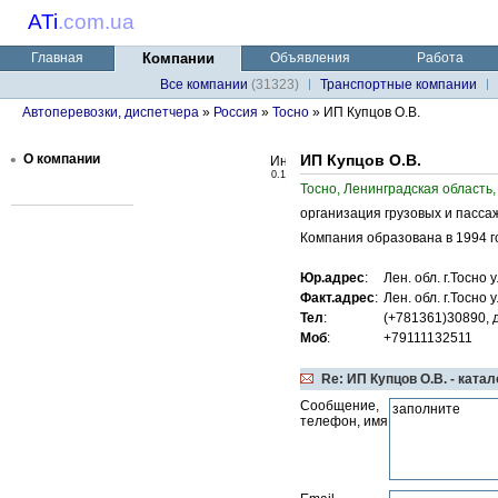
ATi
.
com.ua
Главная
Компании
Объявления
Работа
Все компании
(31323)
Транспортные компании
Автоперевозки, диспетчера
»
Россия
»
Тосно
» ИП Купцов О.В.
•
О компании
ИП Купцов О.В.
0.1
Тосно, Ленинградская область,
организация грузовых и пасса
Компания образована в 1994 г
Юр.адрес
:
Лен. обл. г.Тосно 
Факт.адрес
:
Лен. обл. г.Тосно 
Тел
:
(+781361)30890, 
Моб
:
+79111132511
Re: ИП Купцов О.В. - ката
Сообщение,
телефон, имя