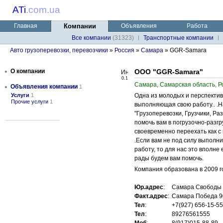
ATi
.
com.ua
Главная
Компании
Объявления
Работа
Все компании
(31323)
Транспортные компании
Авто грузоперевозки, перевозчики
»
Россия
»
Самара
» GGR-Samara
•
О компании
ООО "GGR-Samara"
0.1
Самара, Самарская область, Р
•
Объявления компании
1
Услуги
1
Одна из молодых и перспектив
Прочие услуги
1
выполняющая свою работу.. .
"Грузоперевозки, Грузчики, Ра
помочь вам в погрузочно-разг
своевременно переехать как с к
.Если вам не под силу выполн
работу, то для нас это вполне
рады будем вам помочь.
Компания образована в 2009 го
Юр.адрес
:
Самара Свободы
Факт.адрес
:
Самара Победа 9
Тел
:
+7(927) 656-15-5
Тел
:
89276561555