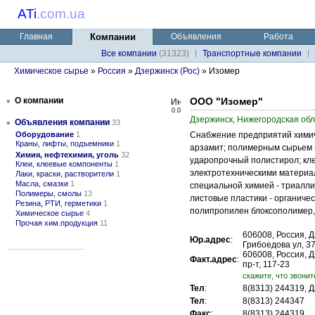
ATi
.
com.ua
Главная
Компании
Объявления
Работа
Все компании
(31323)
Транспортные компании
Химическое сырье
»
Россия
»
Дзержинск (Рос)
» Изомер
•
О компании
ООО "Изомер"
0.0
Дзержинск, Нижегородская обл
•
Объявления компании
33
Оборудование
1
Снабжение предприятий химиче
Краны, лифты, подъемники
1
арзамит; полимерным сырьем 
Химия, нефтехимия, уголь
32
ударопрочный полистирол; клея
Клеи, клеевые компоненты
1
электротехническими материал
Лаки, краски, растворители
1
Масла, смазки
1
специальной химией - триалли
Полимеры, смолы
13
листовые пластики - органиче
Резина, РТИ, герметики
1
полипропилен блоксополимер, 
Химическое сырье
4
Прочая хим.продукция
11
606008, Россия, 
Юр.адрес
:
Грибоедова ул, 3
606008, Россия, 
Факт.адрес
:
пр-т, 117-23
cкажите, что звонит
Тел
:
8(8313) 244319, 
Тел
:
8(8313) 244347
Факс
:
8(8313) 244319