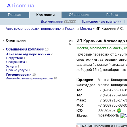
ATi
.
com.ua
Главная
Компании
Объявления
Работа
Все компании
(31323)
Транспортные компании
Авто грузоперевозки, перевозчики
»
Россия
»
Москва
» ИП Курочкин А.С.
•
О компании
ИП Курочкин Александр
0.1
Москва, Московская область, Р
•
Объявления компании
13
Авиа авто ж/д море техника
2
Грузовые перевозки от 1 - 20
Погрузчики
1
спецтехники : автовышки, авт
Спецтехника
1
шаланды ( с рогами ), экскават
Услуги
1
лебёдкой 15 т ), негабаритные
Прочие услуги
1
Грузоперевозки
10
Автомобильные грузоперевозки
10
Юр.адрес
:
Москва, Каширско
Факт.адрес
:
Москва, Каширско
Тел
:
+7 (495) 755-03-3
Тел
:
+7 (495) 775-98-4
Факс
:
+7 (963) 710-14-7
Моб
:
+7 (903) 755-03-3
387326762
ICQ
:
mosavtoportal
Skype
:
Re: ИП Курочкин А.С. - ка