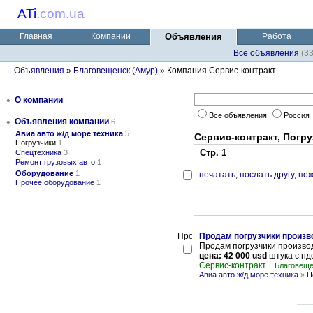
ATi
.
com.ua
Главная
Компании
Объявления
Работа
Все объявления
(3
Объявления
»
Благовещенск (Амур)
» Компания Сервис-контракт
•
О компании
Все объявления
Россия
•
Объявления компании
6
Авиа авто ж/д море техника
5
Сервис-контракт, Погру
Погрузчики
1
Стр. 1
Спецтехника
3
Ремонт грузовых авто
1
Оборудование
1
печатать
,
послать другу
,
пож
Прочее оборудование
1
Продам погрузчики произв
Продам погрузчики производ
цена: 42 000 usd
штука с нд
Сервис-контракт
Благовеще
Авиа авто ж/д море техника
»
П