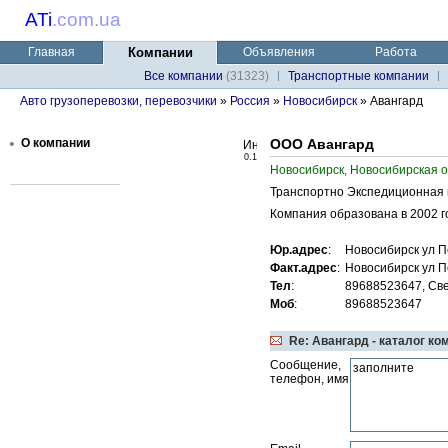
ATi
.
com.ua
Главная
Компании
Объявления
Работа
Все компании
(31323)
Транспортные компании
Авто грузоперевозки, перевозчики
»
Россия
»
Новосибирск
» Авангард
•
О компании
ООО Авангард
0.1
Новосибирск, Новосибирская о
Транспортно Экспедиционная
Компания образована в 2002 го
Юр.адрес
:
Новосибирск ул П
Факт.адрес
:
Новосибирск ул П
Тел
:
89688523647, Св
Моб
:
89688523647
Re: Авангард - каталог ко
Сообщение,
телефон, имя