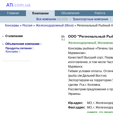
ATi
.
com.ua
Главная
Компании
Объявления
Работа
Все компании
(31323)
Транспортные компании
Консервы
»
Россия
»
Железнодорожный (Моск)
» Региональный Рыбный А
•
О компании
ООО "Региональный Ры
0.1
Железнодорожный, Московская
•
Объявления компании
1
Продукты питания
1
Консервы рыбные «Печень трес
Консервы
1
Мурмански».
Качество!!! Высший сорт, Пер
изготовление, в том числе Част
Мурманск.
Гибкие условия оплаты. Отлич
(рыба с/м Дальний Восток).
Экспортируем на территорию 
сделки. Fca г. Коломна.
Рассмотрим предложения о пр
Украины.
Юр.адрес
:
МО, г. Железнодо
Факт.адрес
:
МО, г. Железнодо
cкажите, что звонит