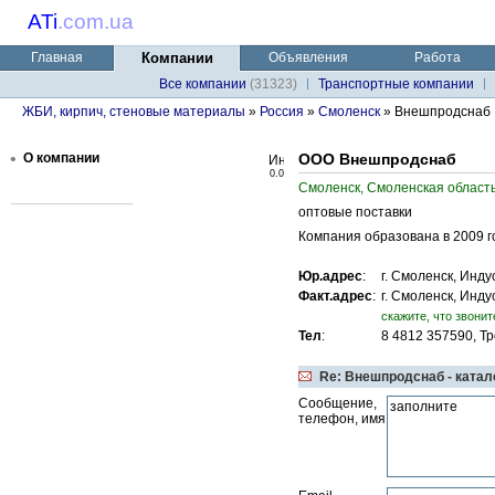
ATi
.
com.ua
Главная
Компании
Объявления
Работа
Все компании
(31323)
Транспортные компании
ЖБИ, кирпич, стеновые материалы
»
Россия
»
Смоленск
» Внешпродснаб
•
О компании
ООО Внешпродснаб
0.0
Смоленск, Смоленская область
оптовые поставки
Компания образована в 2009 го
Юр.адрес
:
г. Смоленск, Инд
Факт.адрес
:
г. Смоленск, Инд
cкажите, что звонит
Тел
:
8 4812 357590, Тр
Re: Внешпродснаб - катал
Сообщение,
телефон, имя