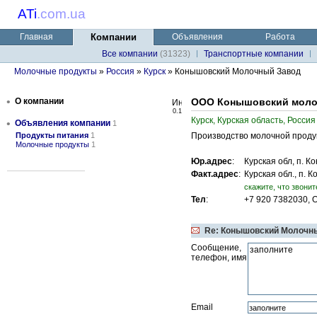
ATi
.
com.ua
Главная
Компании
Объявления
Работа
Все компании
(31323)
Транспортные компании
Молочные продукты
»
Россия
»
Курск
» Конышовский Молочный Завод
•
О компании
ООО Конышовский моло
0.1
Курск, Курская область, Россия
•
Объявления компании
1
Продукты питания
1
Производство молочной проду
Молочные продукты
1
Юр.адрес
:
Курская обл, п. К
Факт.адрес
:
Курская обл., п. 
cкажите, что звонит
Тел
:
+7 920 7382030, 
Re: Конышовский Молочны
Сообщение,
телефон, имя
Email