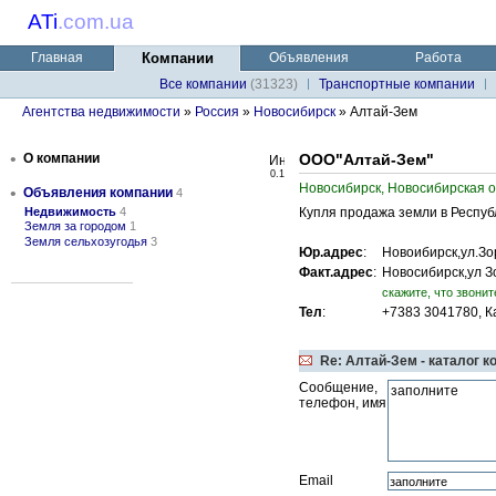
ATi
.
com.ua
Главная
Компании
Объявления
Работа
Все компании
(31323)
Транспортные компании
Агентства недвижимости
»
Россия
»
Новосибирск
» Алтай-Зем
•
О компании
ООО"Алтай-Зем"
0.1
Новосибирск, Новосибирская о
•
Объявления компании
4
Недвижимость
4
Купля продажа земли в Респуб
Земля за городом
1
Земля сельхозугодья
3
Юр.адрес
:
Новоибирск,ул.Зо
Факт.адрес
:
Новосибирск,ул З
cкажите, что звонит
Тел
:
+7383 3041780, К
Re: Алтай-Зем - каталог 
Сообщение,
телефон, имя
Email