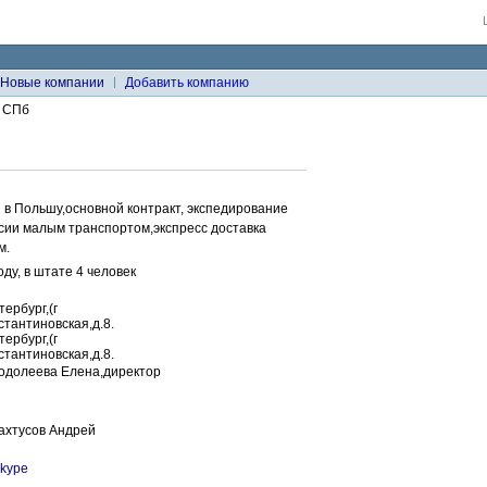
Новые компании
Добавить компанию
с СПб
и в Польшу,основной контракт, экспедирование
ссии малым транспортом,экспресс доставка
м.
ду, в штате 4 человек
ербург,(г
стантиновская,д.8.
ербург,(г
стантиновская,д.8.
одолеева Елена,директор
ахтусов Андрей