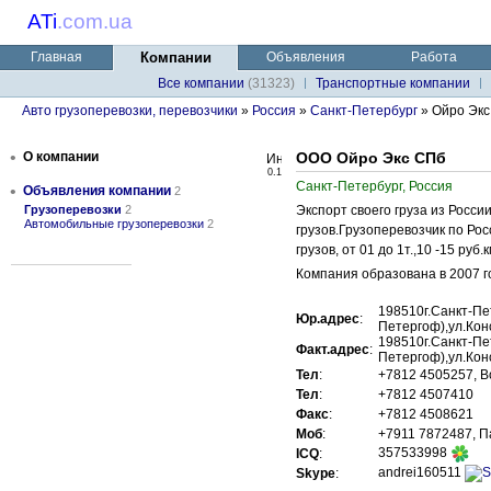
ATi
.
com.ua
Главная
Компании
Объявления
Работа
Все компании
(31323)
Транспортные компании
Авто грузоперевозки, перевозчики
»
Россия
»
Санкт-Петербург
» Ойро Эк
•
О компании
ООО Ойро Экс СПб
0.1
Санкт-Петербург, Россия
•
Объявления компании
2
Грузоперевозки
2
Экспорт своего груза из Росси
Автомобильные грузоперевозки
2
грузов.Грузоперевозчик по Ро
грузов, от 01 до 1т.,10 -15 руб.к
Компания образована в 2007 го
198510г.Санкт-Пет
Юр.адрес
:
Петергоф),ул.Кон
198510г.Санкт-Пет
Факт.адрес
:
Петергоф),ул.Кон
Тел
:
+7812 4505257, В
Тел
:
+7812 4507410
Факс
:
+7812 4508621
Моб
:
+7911 7872487, П
357533998
ICQ
:
andrei160511
Skype
: