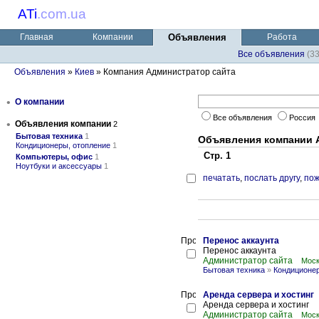
ATi
.
com.ua
Главная
Компании
Объявления
Работа
Все объявления
(3
Объявления
»
Киев
» Компания Администратор сайта
•
О компании
Все объявления
Россия
•
Объявления компании
2
Бытовая техника
1
Объявления компании 
Кондиционеры, отопление
1
Стр. 1
Компьютеры, офис
1
Ноутбуки и аксессуары
1
печатать
,
послать другу
,
пож
Перенос аккаунта
Перенос аккаунта
Администратор сайта
Моск
Бытовая техника
»
Кондиционер
Аренда сервера и хостинг
Аренда сервера и хостинг
Администратор сайта
Моск