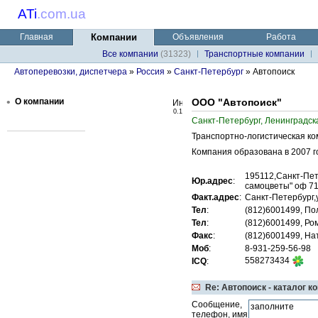
ATi
.
com.ua
Главная
Компании
Объявления
Работа
Все компании
(31323)
Транспортные компании
Автоперевозки, диспетчера
»
Россия
»
Санкт-Петербург
» Автопоиск
•
О компании
ООО "Автопоиск"
0.1
Санкт-Петербург, Ленинградск
Транспортно-логистическая к
Компания образована в 2007 го
195112,Санкт-Пет
Юр.адрес
:
самоцветы" оф 7
Факт.адрес
:
Санкт-Петербург,
Тел
:
(812)6001499, По
Тел
:
(812)6001499, Ро
Факс
:
(812)6001499, На
Моб
:
8-931-259-56-98
558273434
ICQ
:
Re: Автопоиск - каталог к
Сообщение,
телефон, имя