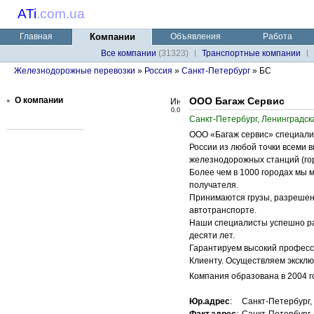
ATi
.
com.ua
Главная
Компании
Объявления
Работа
Все компании
(31323)
Транспортные компании
Железнодорожные перевозки
»
Россия
»
Санкт-Петербург
» БС
•
О компании
ООО Багаж Сервис
0.0
Санкт-Петербург, Ленинградск
ООО «Багаж сервис» специализ
России из любой точки всеми 
железнодорожных станций (гор
Более чем в 1000 городах мы 
получателя.
Принимаются грузы, разрешенн
автотранспорте.
Наши специалисты успешно ра
десяти лет.
Гарантируем высокий професси
Клиенту. Осуществляем эксклю
Компания образована в 2004 го
Юр.адрес
:
Санкт-Петербург, 