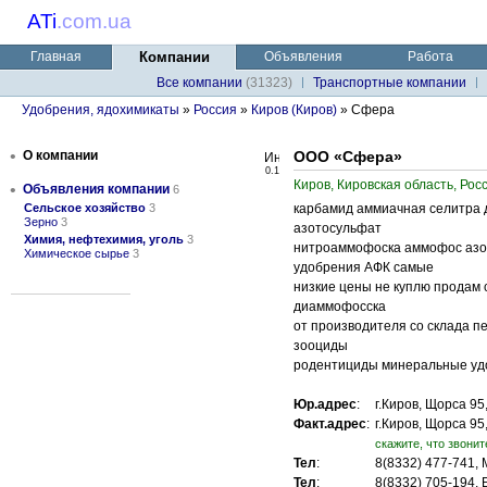
ATi
.
com.ua
Главная
Компании
Объявления
Работа
Все компании
(31323)
Транспортные компании
Удобрения, ядохимикаты
»
Россия
»
Киров (Киров)
» Сфера
•
О компании
ООО «Сфера»
0.1
Киров, Кировская область, Рос
•
Объявления компании
6
Сельское хозяйство
3
карбамид аммиачная селитра 
Зерно
3
азотосульфат
Химия, нефтехимия, уголь
3
нитроаммофоска аммофос азо
Химическое сырье
3
удобрения АФК самые
низкие цены не куплю продам
диаммофосска
от производителя со склада 
зооциды
родентициды минеральные удо
Юр.адрес
:
г.Киров, Щорса 9
Факт.адрес
:
г.Киров, Щорса 9
cкажите, что звонит
Тел
:
8(8332) 477-741,
Тел
:
8(8332) 705-194, 