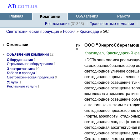
ATi
.
com.ua
Главная
Компании
Объявления
Работа
Все компании
(31323)
Транспортные компании
Светотехническая продукция
»
Россия
»
Краснодар
» ЭСТ
•
О компании
ООО "ЭнергоСберегающи
0.0
Краснодар, Краснодарский кра
•
Объявления компании
12
Оборудование
1
«ЭСТ» занимаемся реализацие
Строительное оборудование
1
самых разнообразных сфер дея
Электротехника
10
светодиодное уличное освеще
Кабели и провода
1
светодиодное промышленное 
Светотехническая продукция
9
Услуги
1
светодиодное освещение тунн
Рекламные услуги
1
светодиодное освещение торг
комплексов и административны
светодиодное освещение объе
автономные системы светодио
светодиодное прожекторное 
(порты, аэропорты, стадионы);
светодиодная ландшафтная по
светодиодная архитектурная п
светодиодное освещение для 
Светодиодное декоративное о