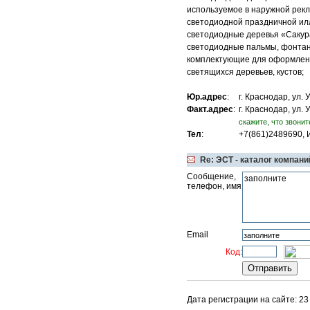
используемое в наружной рекл
светодиодной праздничной и
светодиодные деревья «Сакур
светодиодные пальмы, фонта
комплектующие для оформле
светящихся деревьев, кустов;
Юр.адрес
:
г. Краснодар, ул.
Факт.адрес
:
г. Краснодар, ул.
cкажите, что звонит
Тел
:
+7(861)2489690, 
Re: ЭСТ - каталог компани
Сообщение,
телефон, имя
Email
Код:
Дата регистрации на сайте: 23