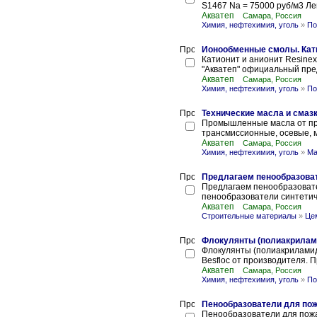
S1467 Na = 75000 руб/м3 Ле
Акватеп
Самара, Россия
Химия, нефтехимия, уголь
»
По
Ионообменные смолы. Кати
Катионит и анионит Resinex
"Акватеп" официальный пред
Акватеп
Самара, Россия
Химия, нефтехимия, уголь
»
По
Технические масла и смаз
Промышленные масла от пр
трансмиссионные, осевые, 
Акватеп
Самара, Россия
Химия, нефтехимия, уголь
»
Ма
Предлагаем пенообразоват
Предлагаем пенообразоват
пенообразователи синтетиче
Акватеп
Самара, Россия
Строительные материалы
»
Цем
Флокулянты (полиакрилами
Флокулянты (полиакриламид
Besfloc от производителя. 
Акватеп
Самара, Россия
Химия, нефтехимия, уголь
»
По
Пенообразователи для по
Пенообразователи для пожа