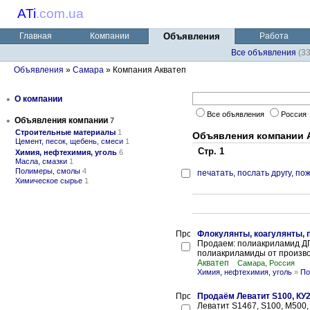
ATi
.
com.ua
Главная
Компании
Объявления
Работа
Все объявления
(3
Объявления
»
Самара
» Компания Акватеп
•
О компании
Все объявления
Россия
•
Объявления компании
7
Строительные материалы
1
Объявления компании 
Цемент, песок, щебень, смеси
1
Стр. 1
Химия, нефтехимия, уголь
6
Масла, смазки
1
Полимеры, смолы
4
печатать
,
послать другу
,
пож
Химическое сырье
1
Флокулянты, коагулянты, 
Продаем: полиакриламид ДП 
полиакриламиды от произво
Акватеп
Самара, Россия
Химия, нефтехимия, уголь
»
По
Продаём Леватит S100, КУ2-
Леватит S1467, S100, M500, 