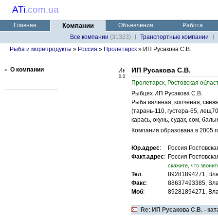
ATi
.
com.ua
Главная
Компании
Объявления
Работа
Все компании
(31323)
Транспортные компании
Рыба и морепродукты
»
Россия
»
Пролетарск
» ИП Русакова С.В.
•
О компании
ИП Русакова С.В.
0.0
Пролетарск, Ростовская област
Рыбцех ИП Русакова С.В.
Рыба вяленая, копченая, све
(тарань-110, густера-65, лещ7
карась, окунь, судак, сом, бал
Компания образована в 2005 го
Юр.адрес
:
Россия Ростовская
Факт.адрес
:
Россия Ростовская
cкажите, что звонит
Тел
:
89281894271, Вл
Факс
:
88637493385, Вл
Моб
:
89281894271, Вл
Re: ИП Русакова С.В. - ка