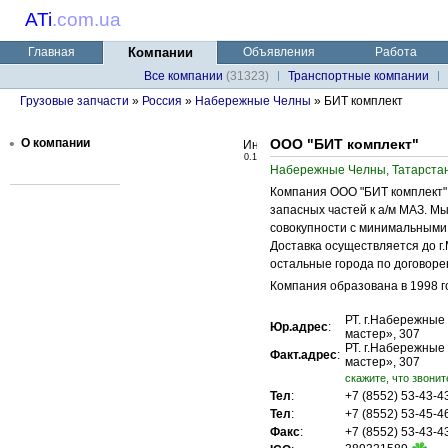
ATi
.
com.ua
Главная
Компании
Объявления
Работа
Все компании
(31323)
Транспортные компании
Грузовые запчасти
»
Россия
»
Набережные Челны
» БИТ комплект
•
О компании
ООО "БИТ комплект"
0.1
Набережные Челны, Татарстан
Компания ООО "БИТ комплект"
запасных частей к а/м МАЗ. М
совокупности с минимальными 
Доставка осуществляется до г
остальные города по договоре
Компания образована в 1998 го
РТ. г.Набережные
Юр.адрес
:
мастер», 307
РТ. г.Набережные
Факт.адрес
:
мастер», 307
cкажите, что звонит
Тел
:
+7 (8552) 53-43-
Тел
:
+7 (8552) 53-45-
Факс
:
+7 (8552) 53-43-4