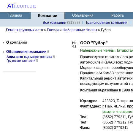
ATi
.
com.ua
Главная
Компании
Объявления
Работа
Все компании
(31323)
Транспортные компании
Ремонт грузовых авто
»
Россия
»
Набережные Челны
» Губор
•
О компании
ООО "Губор"
0.1
Набережные Челны, Татарстан
•
Объявления компании
5
Авиа авто ж/д море техника
5
Производство капитального ре
Грузовые запчасти
5
автомобилей КамАЗ всех моди
Модернизация и переоборудов
Продажа а/м КамАЗ после капи
Капитальный ремонт автотехни
последующим выкупом этой те
Компания образована в 1990 го
Юр.адрес
:
423823, Татарстан
Факт.адрес
:
г. Наб. ЧЕлны, пр
cкажите, что звонит
Тел
:
(8552) 779211, Г
Тел
:
(8552) 779212, Г
Факс
:
(8552) 3779211