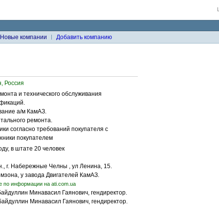
Новые компании
Добавить компанию
, Россия
монта и технического обслуживания
фикаций.
ание а/м КамАЗ.
тального ремонта.
ки согласно требований покупателя с
хники покупателем
ду, в штате 20 человек
., г. Набережные Челны , ул Ленина, 15.
омзона, у завода Двигателей КамАЗ.
е по информации на ati.com.ua
убайдуллин Минавасил Гаянович, гендиректор.
убайдуллин Минавасил Гаянович, гендиректор.