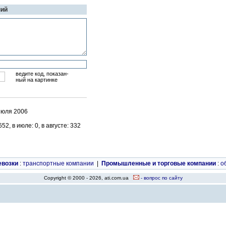
ний
ведите код, показан-
ный на картинке
июля 2006
2, в июле: 0, в августе: 332
евозки
:
транспортные компании
|
Промышленные и торговые компании
:
о
Copyright © 2000 - 2026, ati.com.ua
- вопрос по сайту