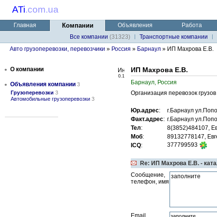
ATi
.
com.ua
Главная
Компании
Объявления
Работа
Все компании
(31323)
Транспортные компании
Авто грузоперевозки, перевозчики
»
Россия
»
Барнаул
» ИП Махрова Е.В.
•
О компании
ИП Махрова Е.В.
0.1
Барнаул, Россия
•
Объявления компании
3
Грузоперевозки
3
Организация перевозок грузов
Автомобильные грузоперевозки
3
Юр.адрес
:
г.Барнаул ул.Поп
Факт.адрес
:
г.Барнаул ул.Поп
Тел
:
8(3852)484107, Е
Моб
:
89132778147, Ев
377799593
ICQ
:
Re: ИП Махрова Е.В. - кат
Сообщение,
телефон, имя
Email