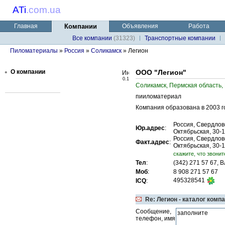
ATi
.
com.ua
Главная
Компании
Объявления
Работа
Все компании
(31323)
Транспортные компании
Пиломатериалы
»
Россия
»
Соликамск
» Легион
•
О компании
ООО "Легион"
0.1
Соликамск, Пермская область,
пииломатериал
Компания образована в 2003 г
Россия, Свердловс
Юр.адрес
:
Октябрьская, 30-1
Россия, Свердловс
Факт.адрес
:
Октябрьская, 30-1
cкажите, что звонит
Тел
:
(342) 271 57 67,
Моб
:
8 908 271 57 67
495328541
ICQ
:
Re: Легион - каталог комп
Сообщение,
телефон, имя