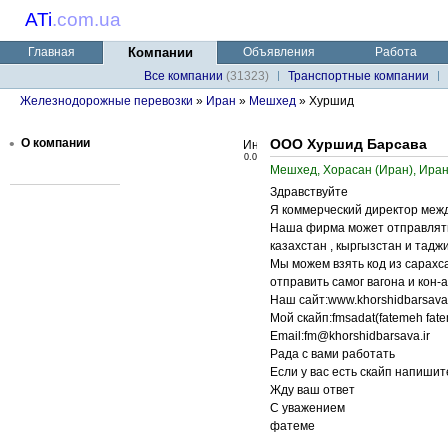
ATi
.
com.ua
Главная
Компании
Объявления
Работа
Все компании
(31323)
Транспортные компании
Железнодорожные перевозки
»
Иран
»
Мешхед
» Хуршид
•
О компании
ООО Хуршид Барсава
0.0
Мешхед, Хорасан (Иран), Ира
Здравствуйте
Я коммерческий директор меж
Наша фирма может отправлять в
казахстан , кыргызстан и таджи
Мы можем взять код из сарахса
отправить самог вагона и кон-а
Наш сайт:www.khorshidbarsava.
Мой скайп:fmsadat(fatemeh fat
Email:fm@khorshidbarsava.ir
Рада с вами работать
Если у вас есть скайп напишит
Жду ваш ответ
С уважением
фатеме