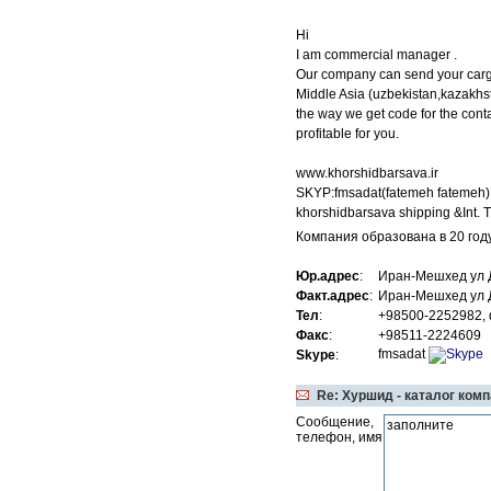
Hi
I am commercial manager .
Our company can send your carg
Middle Asia (uzbekistan,kazakhsta
the way we get code for the cont
profitable for you.
www.khorshidbarsava.ir
SKYP:fmsadat(fatemeh fatemeh)
khorshidbarsava shipping &Int. T
Компания образована в 20 году
Юр.адрес
:
Иран-Мешхед ул 
Факт.адрес
:
Иран-Мешхед ул 
Тел
:
+98500-2252982,
Факс
:
+98511-2224609
fmsadat
Skype
:
Re: Хуршид - каталог ком
Сообщение,
телефон, имя