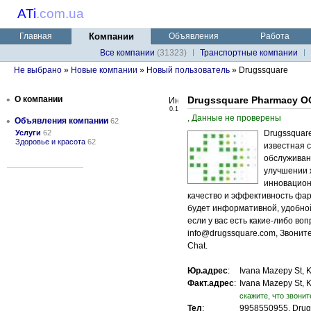
ATi
.
com.ua
Главная
Компании
Объявления
Работа
Все компании
(31323)
Транспортные компании
Не выбрано
»
Новые компании
»
Новый пользователь
» Drugssquare
•
О компании
Drugssquare Pharmacy 
0.1
, Данные не проверены
•
Объявления компании
62
Услуги
62
Drugssquar
Здоровье и красота
62
известная 
обслуживан
улучшении 
инновацион
качество и эффективность фа
будет информативной, удобной
если у вас есть какие-либо во
info@drugssquare.com, Звоните 
Chat.
Юр.адрес
:
Ivana Mazepy St, K
Факт.адрес
:
Ivana Mazepy St, K
cкажите, что звонит
Тел
:
9958550955, Drug