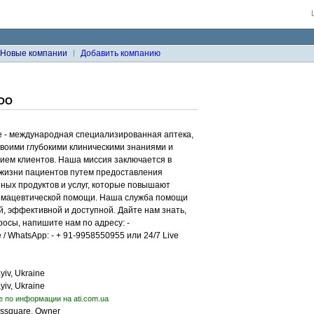
Новые компании
Добавить компанию
OOO
e - международная специализированная аптека,
своими глубокими клиническими знаниями и
ием клиентов. Наша миссия заключается в
жизни пациентов путем предоставления
ных продуктов и услуг, которые повышают
рмацевтической помощи. Наша служба помощи
, эффективной и доступной. Дайте нам знать,
просы, напишите нам по адресу: -
/ WhatsApp: - + 91-9958550955 или 24/7 Live
yiv, Ukraine
yiv, Ukraine
е по информации на ati.com.ua
ssquare, Owner