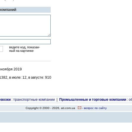
 компаний
ведите код, показан-
ный на картинке
6 ноября 2019
82, в июле: 12, в августе: 910
евозки
:
транспортные компании
|
Промышленные и торговые компании
:
о
Copyright © 2000 - 2026, ati.com.ua
- вопрос по сайту