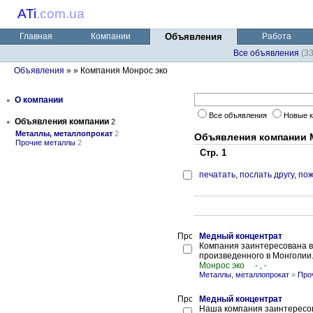
ATi
.
com.ua
Главная
Компании
Объявления
Работа
Все объявления
(3
Объявления
»
» Компания Mонрос эко
•
О компании
Все объявления
Новые 
•
Объявления компании
2
Металлы, металлопрокат
2
Объявления компании 
Прочие металлы
2
Стр. 1
печатать
,
послать другу
,
пож
Медный концентрат
Компания заинтересована в
произведенного в Монголии
Mонрос эко
- , -
Металлы, металлопрокат
»
Про
Медный концентрат
Наша компания заинтересов