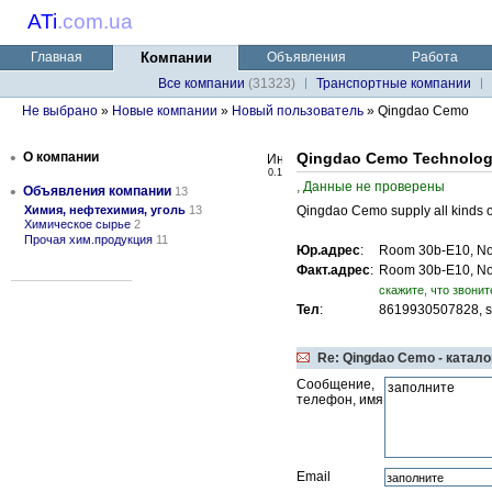
ATi
.
com.ua
Главная
Компании
Объявления
Работа
Все компании
(31323)
Транспортные компании
Не выбрано
»
Новые компании
»
Новый пользователь
» Qingdao Cemo
•
О компании
Qingdao Cemo Technology
0.1
, Данные не проверены
•
Объявления компании
13
Химия, нефтехимия, уголь
13
Qingdao Cemo supply all kinds o
Химическое сырье
2
Прочая хим.продукция
11
Юр.адрес
:
Room 30b-E10, No
Факт.адрес
:
Room 30b-E10, No
cкажите, что звонит
Тел
:
8619930507828, s
Re: Qingdao Cemo - катал
Сообщение,
телефон, имя
Email