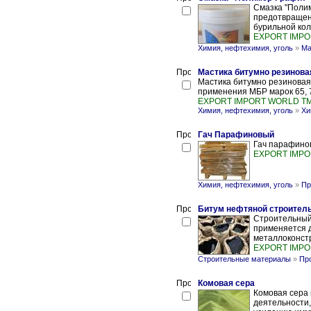
Смазка "Поли
предотвращени
бурильной кол
EXPORT IMPO
Химия, нефтехимия, уголь
»
Ма
Мастика битумно резиновая
Мастика битумно резиновая 
применения МБР марок 65, 75
EXPORT IMPORT WORLD T
Химия, нефтехимия, уголь
»
Хи
Гач Парафиновый
Гач парафино
EXPORT IMPO
Химия, нефтехимия, уголь
»
Пр
Битум нефтяной строител
Строительный 
применяется д
металлоконстр
EXPORT IMPO
Строительные материалы
»
Пр
Комовая сера
Комовая сера
деятельности,