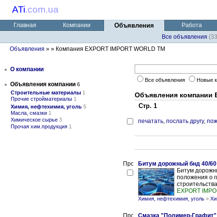
ATi
.
com.ua
Главная
Компании
Объявления
Работа
Все объявления
(3
Объявления
»
» Компания EXPORT IMPORT WORLD TM
•
О компании
Все объявления
Новые 
•
Объявления компании
6
Строительные материалы
1
Объявления компании
Прочие стройматериалы
1
Стр. 1
Химия, нефтехимия, уголь
5
Масла, смазки
1
Химическое сырье
3
печатать
,
послать другу
,
пож
Прочая хим.продукция
1
Битум дорожный бнд 40/60
Битум дорожн
положения о 
строительства
EXPORT IMPO
Химия, нефтехимия, уголь
»
Хи
Смазка "Полимер-Графит"