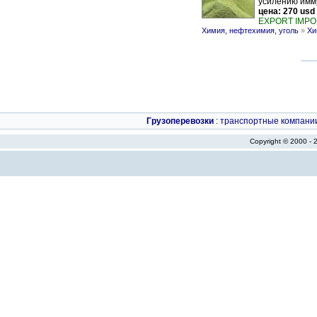
усилению имму
цена: 270 usd
EXPORT IMPO
Химия, нефтехимия, уголь
»
Хи
Грузоперевозки
:
транспортные компани
Copyright © 2000 -