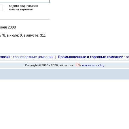
ведите код, показан-
ный на картинке
июня 2008
8, в июле: 0, в августе: 311
евозки
:
транспортные компании
|
Промышленные и торговые компании
:
о
Copyright © 2000 - 2026, ati.com.ua
- вопрос по сайту