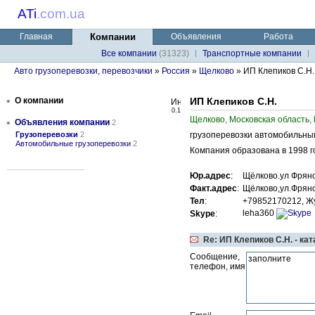
ATi
.
com.ua
Главная
Компании
Объявления
Работа
Все компании
(31323)
Транспортные компании
Авто грузоперевозки, перевозчики
»
Россия
»
Щелково
» ИП Клепиков С.Н.
•
О компании
ИП Клепиков С.Н.
0.1
Щелково, Московская область,
•
Объявления компании
2
Грузоперевозки
2
грузоперевозки автомобильны
Автомобильные грузоперевозки
2
Компания образована в 1998 г
Юр.адрес
:
Щёлково.ул Фряно
Факт.адрес
:
Щёлково,ул.Фряно
Тел
:
+79852170212, Ж
leha360
Skype
:
Re: ИП Клепиков С.Н. - ка
Сообщение,
телефон, имя