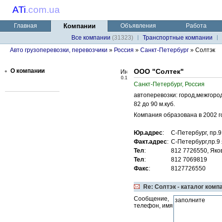
ATi
.
com.ua
Главная
Компании
Объявления
Работа
Все компании
(31323)
Транспортные компании
Авто грузоперевозки, перевозчики
»
Россия
»
Санкт-Петербург
» Солтэк
•
О компании
ООО "Солтек"
0.1
Санкт-Петербург, Россия
автоперевозки: город,межгоро
82 до 90 м.куб.
Компания образована в 2002 го
Юр.адрес
:
С-Петербург, пр.9
Факт.адрес
:
С-Петербург,пр.9
Тел
:
812 7726550, Яко
Тел
:
812 7069819
Факс
:
8127726550
Re: Солтэк - каталог комп
Сообщение,
телефон, имя