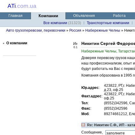
ATi
.
com.ua
Главная
Компании
Объявления
Работа
Все компании
(31323)
Транспортные компании
Авто грузоперевозки, перевозчики
»
Россия
»
Набережные Челны
» Никит
•
О компании
Никитин Сергей Федоро
0.1
Набережные Челны, Татарстан
Доверяя перевозку грузов наш
наш профессионализм, опыт и
будут работать на Вас с перв
Компания образована в 1995 го
423822, РТ,г. На
Юр.адрес
:
д.23, оф.25
423822, РТ,г. Наб
Факт.адрес
:
оф.25
Тел
:
(8552)342596, С
Факс
:
(8552)342596
Моб
:
89274661212, Ел
Re: Никитин С.Ф., ИП - ка
Сообщение,