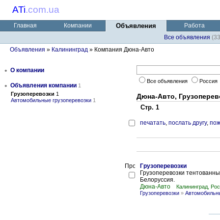
ATi
.
com.ua
Главная
Компании
Объявления
Работа
Все объявления
(3
Объявления
»
Калининград
» Компания Дюна-Авто
•
О компании
Все объявления
Россия
•
Объявления компании
1
Грузоперевозки
1
Дюна-Авто, Грузоперев
Автомобильные грузоперевозки
1
Стр. 1
печатать
,
послать другу
,
пож
Грузоперевозки
Грузоперевозки тентованны
Белоруссия.
Дюна-Авто
Калининград, Ро
Грузоперевозки
»
Автомобильны