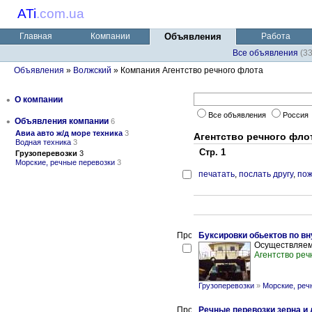
ATi
.
com.ua
Главная
Компании
Объявления
Работа
Все объявления
(3
Объявления
»
Волжский
» Компания Агентство речного флота
•
О компании
Все объявления
Россия
•
Объявления компании
6
Авиа авто ж/д море техника
3
Агентство речного фло
Водная техника
3
Стр. 1
Грузоперевозки
3
Морские, речные перевозки
3
печатать
,
послать другу
,
пож
Буксировки обьектов по в
Осуществляем 
Агентство реч
Грузоперевозки
»
Морские, реч
Речные перевозки зерна и 