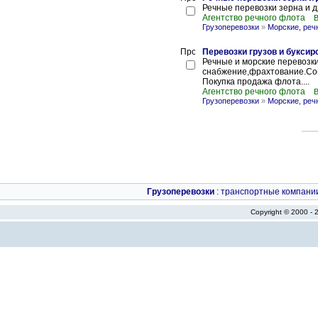
Речные перевозки зерна и д
Агентство речного флота
В
Грузоперевозки
»
Морские, реч
Перевозки грузов и букси
Речные и морские перевозк
снабжение,фрахтование.Собс
Покупка продажа флота....
Агентство речного флота
В
Грузоперевозки
»
Морские, реч
Грузоперевозки
:
транспортные компани
Copyright © 2000 -