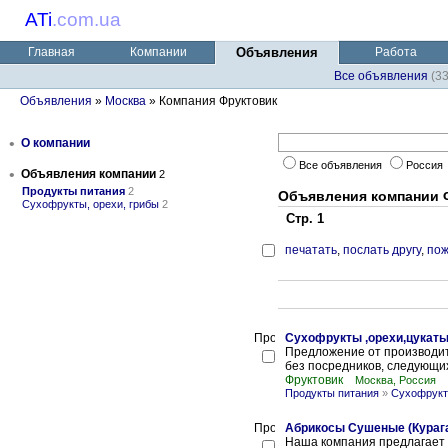
ATi
.
com.ua
Главная
Компании
Объявления
Работа
Все объявления
(3
Объявления
»
Москва
» Компания Фруктовик
•
О компании
Все объявления
Россия
•
Объявления компании
2
Продукты питания
2
Объявления компании 
Сухофрукты, орехи, грибы
2
Стр. 1
печатать
,
послать другу
,
пож
Сухофрукты ,орехи,цукаты
Предложение от производит
без посредников, следующих 
Фруктовик
Москва, Россия
Продукты питания
»
Сухофрукт
Абрикосы Сушеные (Курага)
Наша компания предлагает 