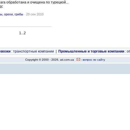
урага обработана и очищена по турецкой...
дс
ы, орехи, грибы
-
29 сен 2010
1...2
евозки
:
транспортные компании
|
Промышленные и торговые компании
:
о
Copyright © 2000 - 2026, ati.com.ua
- вопрос по сайту