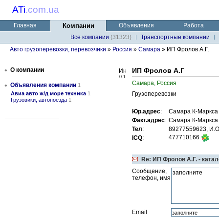
ATi
.
com.ua
Главная
Компании
Объявления
Работа
Все компании
(31323)
Транспортные компании
Авто грузоперевозки, перевозчики
»
Россия
»
Самара
» ИП Фролов А.Г.
•
О компании
ИП Фролов А.Г
0.1
Самара, Россия
•
Объявления компании
1
Авиа авто ж/д море техника
1
Грузоперевозки
Грузовики, автопоезда
1
Юр.адрес
:
Самара К-Маркса
Факт.адрес
:
Самара К-Маркса
Тел
:
89277559623, И.О
477710166
ICQ
:
Re: ИП Фролов А.Г. - ката
Сообщение,
телефон, имя
Email