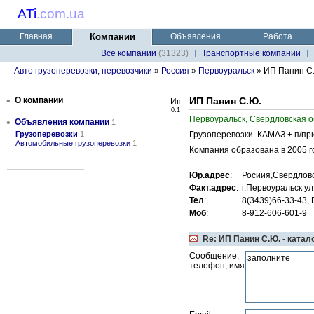
ATi
.
com.ua
Главная
Компании
Объявления
Работа
Все компании
(31323)
Транспортные компании
Авто грузоперевозки, перевозчики
»
Россия
»
Первоуральск
» ИП Панин С
•
О компании
ИП Панин С.Ю.
0.1
Первоуральск, Свердловская о
•
Объявления компании
1
Грузоперевозки
1
Грузоперевозки. КАМАЗ + п/при
Автомобильные грузоперевозки
1
Компания образована в 2005 го
Юр.адрес
:
Росиия,Свердловс
Факт.адрес
:
г.Первоуральск ул
Тел
:
8(3439)66-33-43,
Моб
:
8-912-606-601-9
Re: ИП Панин С.Ю. - катал
Сообщение,
телефон, имя